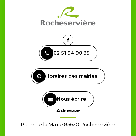
Lien
vers
02 51 94 90 35
le
compte
Facebook
Horaires des mairies
Nous écrire
Adresse
Place de la Mairie 85620 Rocheservière