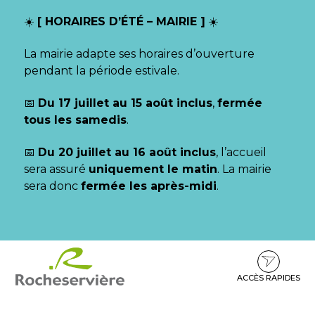
Gestion des traceurs
☀️
[ HORAIRES D’ÉTÉ – MAIRIE ]
☀️
La mairie adapte ses horaires d’ouverture
pendant la période estivale.
📅
Du 17 juillet au 15 août inclus
,
fermée
tous les samedis
.
📅
Du 20 juillet au 16 août inclus
, l’accueil
sera assuré
uniquement le matin
. La mairie
sera donc
fermée les après-midi
.
Aller
Aller
Aller
à
au
au
la
contenu
pied
ACCÈS RAPIDES
navigation
de
page