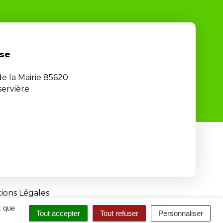
se
de la Mairie 85620
ervière
ions Légales
x que
Tout accepter
Tout refuser
Personnaliser