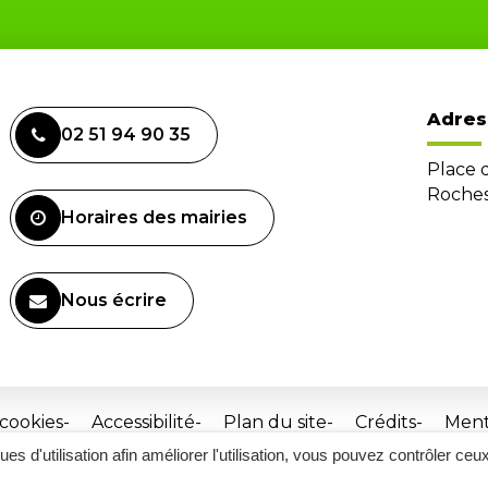
Adres
02 51 94 90 35
Place 
Roches
Horaires des mairies
Nous écrire
 cookies
Accessibilité
Plan du site
Crédits
Ment
ques d'utilisation afin améliorer l'utilisation, vous pouvez contrôler ceu
Site