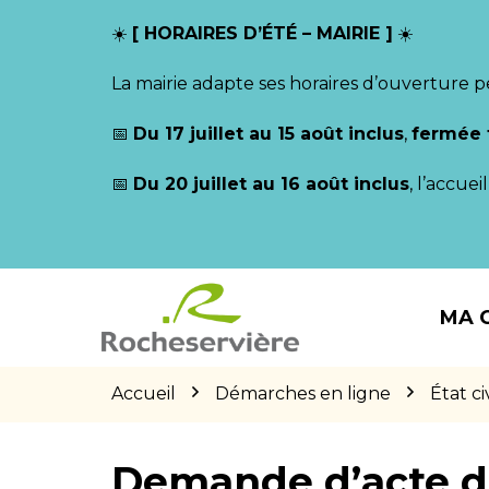
Gestion des traceurs
☀️
[ HORAIRES D’ÉTÉ – MAIRIE ]
☀️
La mairie adapte ses horaires d’ouverture p
📅
Du 17 juillet au 15 août inclus
,
fermée 
📅
Du 20 juillet au 16 août inclus
, l’accue
Aller
Aller
Aller
à
au
au
MA 
la
contenu
pied
navigation
de
page
Accueil
Démarches en ligne
État civ
Demande d’acte d