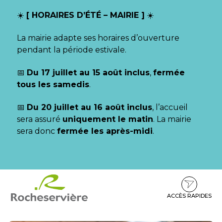
Gestion des traceurs
☀️
[ HORAIRES D’ÉTÉ – MAIRIE ]
☀️
La mairie adapte ses horaires d’ouverture
pendant la période estivale.
📅
Du 17 juillet au 15 août inclus
,
fermée
tous les samedis
.
📅
Du 20 juillet au 16 août inclus
, l’accueil
sera assuré
uniquement le matin
. La mairie
sera donc
fermée les après-midi
.
Aller
Aller
Aller
à
au
au
la
contenu
pied
ACCÈS RAPIDES
navigation
de
page