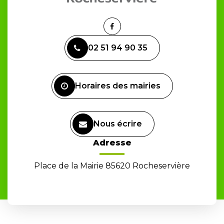
Lien
vers
02 51 94 90 35
le
compte
Facebook
Horaires des mairies
Nous écrire
Adresse
Place de la Mairie 85620 Rocheservière