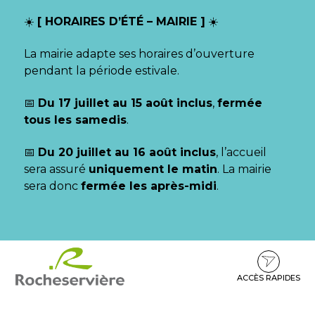
Gestion des traceurs
☀️
[ HORAIRES D’ÉTÉ – MAIRIE ]
☀️
La mairie adapte ses horaires d’ouverture
pendant la période estivale.
📅
Du 17 juillet au 15 août inclus
,
fermée
tous les samedis
.
📅
Du 20 juillet au 16 août inclus
, l’accueil
sera assuré
uniquement le matin
. La mairie
sera donc
fermée les après-midi
.
Aller
Aller
Aller
à
au
au
la
contenu
pied
ACCÈS RAPIDES
navigation
de
page