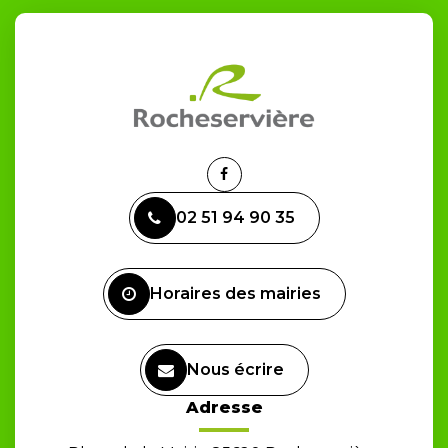
Lien
vers
02 51 94 90 35
le
compte
Facebook
Horaires des mairies
Nous écrire
Adresse