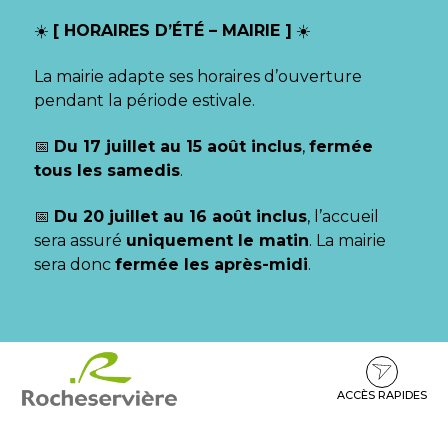
Gestion des traceurs
☀️
[ HORAIRES D’ÉTÉ – MAIRIE ]
☀️
La mairie adapte ses horaires d’ouverture
pendant la période estivale.
📅
Du 17 juillet au 15 août inclus
,
fermée
tous les samedis
.
📅
Du 20 juillet au 16 août inclus
, l’accueil
sera assuré
uniquement le matin
. La mairie
sera donc
fermée les après-midi
.
Aller
Aller
Aller
à
au
au
la
contenu
pied
ACCÈS RAPIDES
navigation
de
page