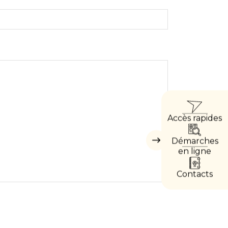
ACCÈ
Accès rapides
DIRE
Démarches
Masquer
les
en ligne
accès
directs
Contacts