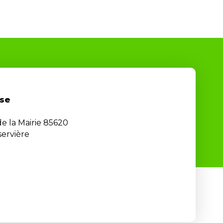
se
de la Mairie 85620
ervière