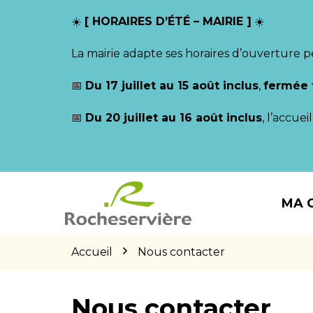
Gestion des traceurs
☀️
[ HORAIRES D’ÉTÉ – MAIRIE ]
☀️
La mairie adapte ses horaires d’ouverture p
📅
Du 17 juillet au 15 août inclus
,
fermée 
📅
Du 20 juillet au 16 août inclus
, l’accue
Aller
Aller
Aller
à
au
au
MA 
la
contenu
pied
navigation
de
page
Accueil
Nous contacter
Nous contacter