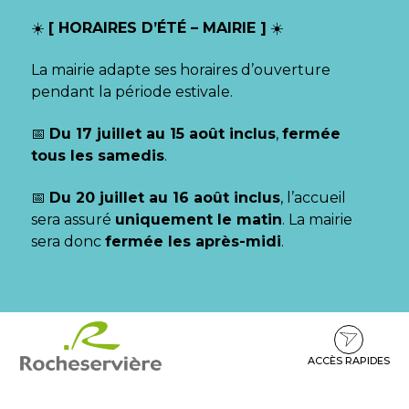
Gestion des traceurs
☀️
[ HORAIRES D’ÉTÉ – MAIRIE ]
☀️
La mairie adapte ses horaires d’ouverture
pendant la période estivale.
📅
Du 17 juillet au 15 août inclus
,
fermée
tous les samedis
.
📅
Du 20 juillet au 16 août inclus
, l’accueil
sera assuré
uniquement le matin
. La mairie
sera donc
fermée les après-midi
.
Aller
Aller
Aller
à
au
au
la
contenu
pied
ACCÈS RAPIDES
navigation
de
page