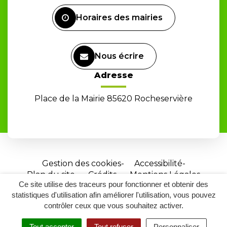
Facebook
Horaires des mairies
Nous écrire
Adresse
Place de la Mairie 85620 Rocheservière
Gestion des cookies
Accessibilité
Plan du site
Crédits
Mentions Légales
Ce site utilise des traceurs pour fonctionner et obtenir des
Site
statistiques d'utilisation afin améliorer l'utilisation, vous pouvez
réalisé
contrôler ceux que vous souhaitez activer.
par
Tout accepter
Tout refuser
Personnaliser