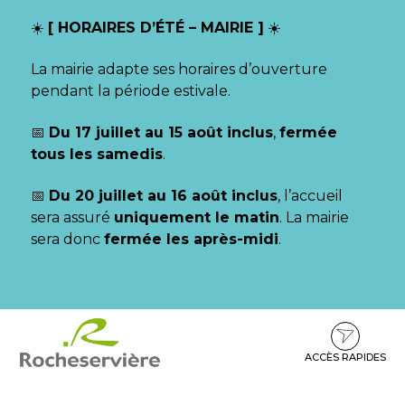
Gestion des traceurs
☀️
[ HORAIRES D’ÉTÉ – MAIRIE ]
☀️
La mairie adapte ses horaires d’ouverture
pendant la période estivale.
📅
Du 17 juillet au 15 août inclus
,
fermée
tous les samedis
.
📅
Du 20 juillet au 16 août inclus
, l’accueil
sera assuré
uniquement le matin
. La mairie
sera donc
fermée les après-midi
.
Aller
Aller
Aller
à
au
au
la
contenu
pied
ACCÈS RAPIDES
navigation
de
page