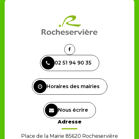
Lien
vers
02 51 94 90 35
le
compte
Facebook
Horaires des mairies
Nous écrire
Adresse
Place de la Mairie 85620 Rocheservière