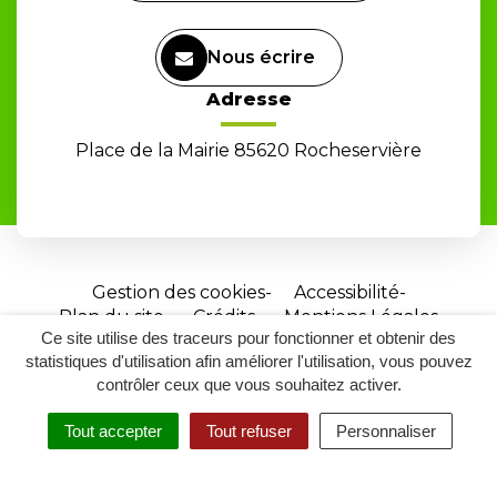
Nous écrire
Adresse
Place de la Mairie 85620 Rocheservière
Gestion des cookies
Accessibilité
Plan du site
Crédits
Mentions Légales
Ce site utilise des traceurs pour fonctionner et obtenir des
Site
statistiques d'utilisation afin améliorer l'utilisation, vous pouvez
réalisé
contrôler ceux que vous souhaitez activer.
par
Tout accepter
Tout refuser
Personnaliser
Inovagora
MENU
RECHERCHER
ACCESSIBILITÉ
(ouverture
dans