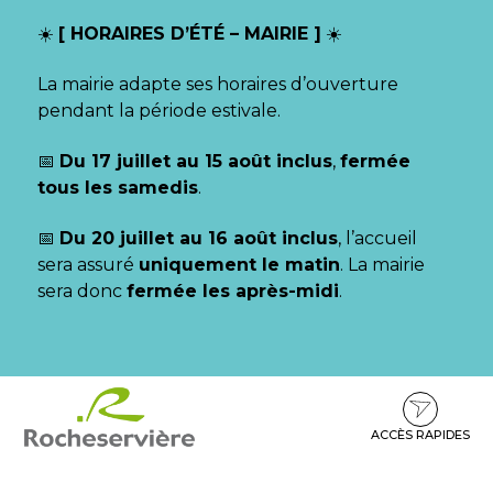
Gestion des traceurs
☀️
[ HORAIRES D’ÉTÉ – MAIRIE ]
☀️
La mairie adapte ses horaires d’ouverture
pendant la période estivale.
📅
Du 17 juillet au 15 août inclus
,
fermée
tous les samedis
.
📅
Du 20 juillet au 16 août inclus
, l’accueil
sera assuré
uniquement le matin
. La mairie
sera donc
fermée les après-midi
.
Aller
Aller
Aller
à
au
au
la
contenu
pied
ACCÈS RAPIDES
navigation
de
page