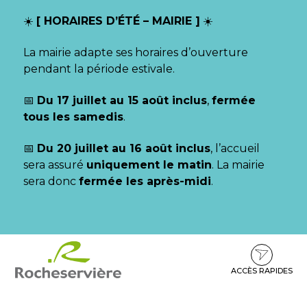
Gestion des traceurs
☀️
[ HORAIRES D’ÉTÉ – MAIRIE ]
☀️
La mairie adapte ses horaires d’ouverture
pendant la période estivale.
📅
Du 17 juillet au 15 août inclus
,
fermée
tous les samedis
.
📅
Du 20 juillet au 16 août inclus
, l’accueil
sera assuré
uniquement le matin
. La mairie
sera donc
fermée les après-midi
.
Aller
Aller
Aller
à
au
au
la
contenu
pied
ACCÈS RAPIDES
navigation
de
page