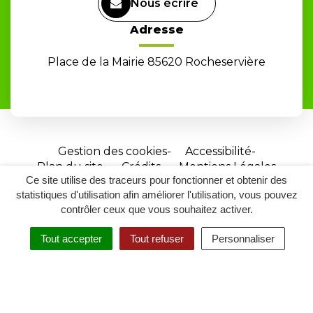
Nous écrire
Adresse
Place de la Mairie 85620 Rocheservière
Gestion des cookies
Accessibilité
Plan du site
Crédits
Mentions Légales
Ce site utilise des traceurs pour fonctionner et obtenir des
Site
statistiques d'utilisation afin améliorer l'utilisation, vous pouvez
réalisé
contrôler ceux que vous souhaitez activer.
par
Tout accepter
Tout refuser
Personnaliser
Inovagora
MENU
RECHERCHER
ACCESSIBILITÉ
(ouverture
dans
un
nouvel