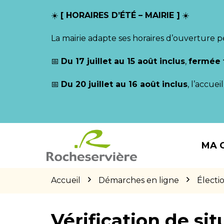
Gestion des traceurs
☀️
[ HORAIRES D’ÉTÉ – MAIRIE ]
☀️
La mairie adapte ses horaires d’ouverture p
📅
Du 17 juillet au 15 août inclus
,
fermée 
📅
Du 20 juillet au 16 août inclus
, l’accue
Aller
Aller
Aller
à
au
au
MA 
la
contenu
pied
navigation
de
page
Accueil
Démarches en ligne
Électi
Vérification de sit