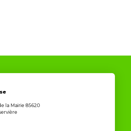
se
de la Mairie 85620
ervière