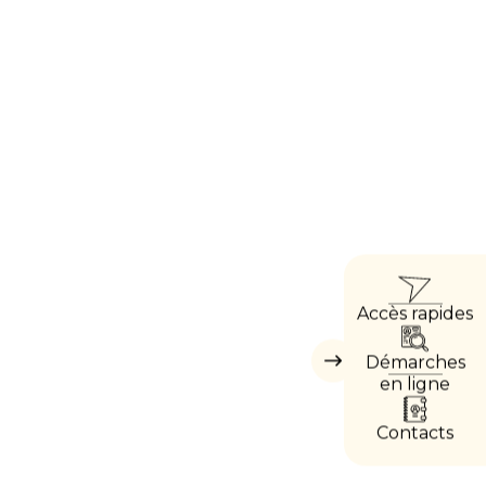
ACCÈ
Accès rapides
DIRE
Démarches
Masquer
les
en ligne
accès
directs
Contacts