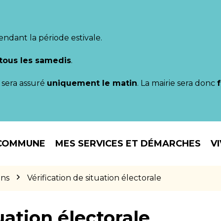
endant la période estivale.
tous les samedis
.
il sera assuré
uniquement le matin
. La mairie sera donc
COMMUNE
MES SERVICES ET DÉMARCHES
V
ons
Vérification de situation électorale
uation électorale