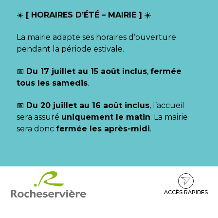
Gestion des traceurs
☀️
[ HORAIRES D’ÉTÉ – MAIRIE ]
☀️
La mairie adapte ses horaires d’ouverture
pendant la période estivale.
📅
Du 17 juillet au 15 août inclus
,
fermée
tous les samedis
.
📅
Du 20 juillet au 16 août inclus
, l’accueil
sera assuré
uniquement le matin
. La mairie
sera donc
fermée les après-midi
.
Aller
Aller
Aller
à
au
au
la
contenu
pied
ACCÈS RAPIDES
navigation
de
page