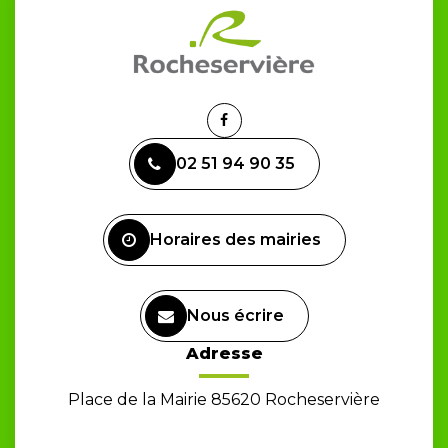
Lien
vers
02 51 94 90 35
le
compte
Facebook
Horaires des mairies
Nous écrire
Adresse
Place de la Mairie 85620 Rocheservière