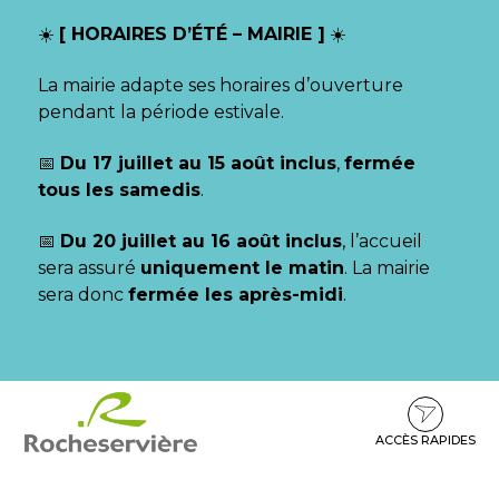
Gestion des traceurs
☀️
[ HORAIRES D’ÉTÉ – MAIRIE ]
☀️
La mairie adapte ses horaires d’ouverture
pendant la période estivale.
📅
Du 17 juillet au 15 août inclus
,
fermée
tous les samedis
.
📅
Du 20 juillet au 16 août inclus
, l’accueil
sera assuré
uniquement le matin
. La mairie
sera donc
fermée les après-midi
.
Aller
Aller
Aller
à
au
au
la
contenu
pied
ACCÈS RAPIDES
navigation
de
page