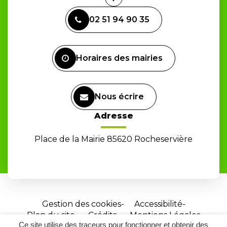
Lien
vers
02 51 94 90 35
le
compte
Facebook
Horaires des mairies
Nous écrire
Adresse
Place de la Mairie 85620 Rocheservière
Gestion des cookies
Accessibilité
Plan du site
Crédits
Mentions Légales
Ce site utilise des traceurs pour fonctionner et obtenir des