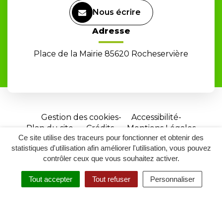
Nous écrire
Adresse
Place de la Mairie 85620 Rocheservière
Gestion des cookies
Accessibilité
Plan du site
Crédits
Mentions Légales
Ce site utilise des traceurs pour fonctionner et obtenir des
Site
statistiques d'utilisation afin améliorer l'utilisation, vous pouvez
réalisé
contrôler ceux que vous souhaitez activer.
par
Tout accepter
Tout refuser
Personnaliser
Inovagora
MENU
RECHERCHER
ACCESSIBILITÉ
(ouverture
dans
un