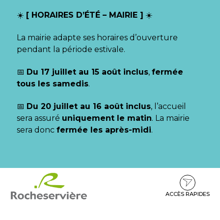
Gestion des traceurs
☀️
[ HORAIRES D’ÉTÉ – MAIRIE ]
☀️
La mairie adapte ses horaires d’ouverture
pendant la période estivale.
📅
Du 17 juillet au 15 août inclus
,
fermée
tous les samedis
.
📅
Du 20 juillet au 16 août inclus
, l’accueil
sera assuré
uniquement le matin
. La mairie
sera donc
fermée les après-midi
.
Aller
Aller
Aller
à
au
au
la
contenu
pied
ACCÈS RAPIDES
navigation
de
page