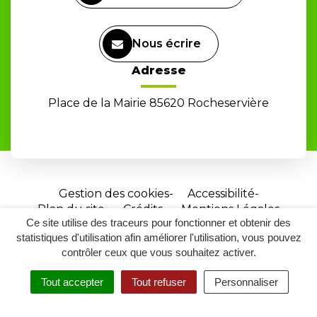
Nous écrire
Adresse
Place de la Mairie 85620 Rocheservière
Gestion des cookies
Accessibilité
Plan du site
Crédits
Mentions Légales
Ce site utilise des traceurs pour fonctionner et obtenir des
Site
statistiques d'utilisation afin améliorer l'utilisation, vous pouvez
réalisé
contrôler ceux que vous souhaitez activer.
par
Tout accepter
Tout refuser
Personnaliser
Inovagora
MENU
RECHERCHER
ACCESSIBILITÉ
(ouverture
dans