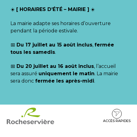
Gestion des traceurs
☀️
[ HORAIRES D’ÉTÉ – MAIRIE ]
☀️
La mairie adapte ses horaires d’ouverture
pendant la période estivale.
📅
Du 17 juillet au 15 août inclus
,
fermée
tous les samedis
.
📅
Du 20 juillet au 16 août inclus
, l’accueil
sera assuré
uniquement le matin
. La mairie
sera donc
fermée les après-midi
.
Aller
Aller
Aller
à
au
au
la
contenu
pied
ACCÈS RAPIDES
navigation
de
page