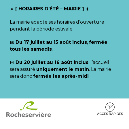
Gestion des traceurs
☀️
[ HORAIRES D’ÉTÉ – MAIRIE ]
☀️
La mairie adapte ses horaires d’ouverture
pendant la période estivale.
📅
Du 17 juillet au 15 août inclus
,
fermée
tous les samedis
.
📅
Du 20 juillet au 16 août inclus
, l’accueil
sera assuré
uniquement le matin
. La mairie
sera donc
fermée les après-midi
.
Aller
Aller
Aller
à
au
au
la
contenu
pied
ACCÈS RAPIDES
navigation
de
page