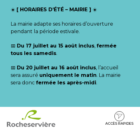
Gestion des traceurs
☀️
[ HORAIRES D’ÉTÉ – MAIRIE ]
☀️
La mairie adapte ses horaires d’ouverture
pendant la période estivale.
📅
Du 17 juillet au 15 août inclus
,
fermée
tous les samedis
.
📅
Du 20 juillet au 16 août inclus
, l’accueil
sera assuré
uniquement le matin
. La mairie
sera donc
fermée les après-midi
.
Aller
Aller
Aller
à
au
au
la
contenu
pied
ACCÈS RAPIDES
navigation
de
page