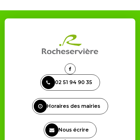
Lien
vers
02 51 94 90 35
le
compte
Facebook
Horaires des mairies
Nous écrire