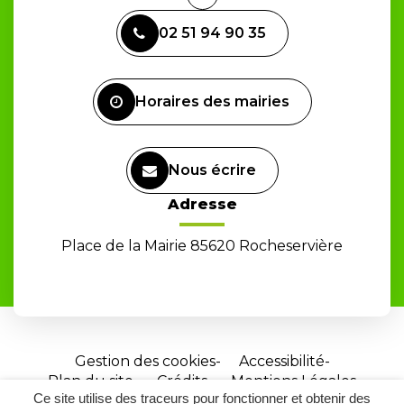
Lien
vers
02 51 94 90 35
le
compte
Facebook
Horaires des mairies
Nous écrire
Adresse
Place de la Mairie 85620 Rocheservière
Gestion des cookies
Accessibilité
Plan du site
Crédits
Mentions Légales
Ce site utilise des traceurs pour fonctionner et obtenir des