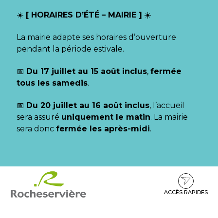
Gestion des traceurs
☀️
[ HORAIRES D’ÉTÉ – MAIRIE ]
☀️
La mairie adapte ses horaires d’ouverture
pendant la période estivale.
📅
Du 17 juillet au 15 août inclus
,
fermée
tous les samedis
.
📅
Du 20 juillet au 16 août inclus
, l’accueil
sera assuré
uniquement le matin
. La mairie
sera donc
fermée les après-midi
.
Aller
Aller
Aller
à
au
au
la
contenu
pied
ACCÈS RAPIDES
navigation
de
page