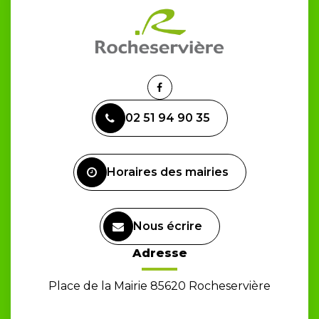
Lien
vers
02 51 94 90 35
le
compte
Facebook
Horaires des mairies
Nous écrire
Adresse
Place de la Mairie 85620 Rocheservière