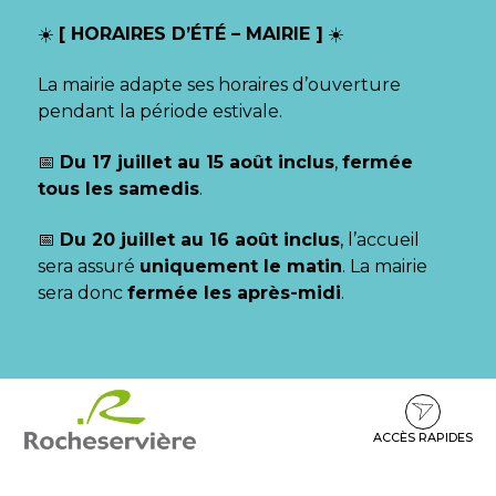
Gestion des traceurs
☀️
[ HORAIRES D’ÉTÉ – MAIRIE ]
☀️
La mairie adapte ses horaires d’ouverture
pendant la période estivale.
📅
Du 17 juillet au 15 août inclus
,
fermée
tous les samedis
.
📅
Du 20 juillet au 16 août inclus
, l’accueil
sera assuré
uniquement le matin
. La mairie
sera donc
fermée les après-midi
.
Aller
Aller
Aller
à
au
au
la
contenu
pied
ACCÈS RAPIDES
navigation
de
page