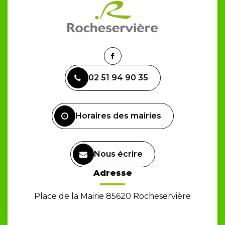
Lien
vers
02 51 94 90 35
le
compte
Facebook
Horaires des mairies
Nous écrire
Adresse
Place de la Mairie 85620 Rocheservière