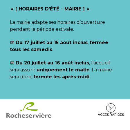
Gestion des traceurs
☀️
[ HORAIRES D’ÉTÉ – MAIRIE ]
☀️
La mairie adapte ses horaires d’ouverture
pendant la période estivale.
📅
Du 17 juillet au 15 août inclus
,
fermée
tous les samedis
.
📅
Du 20 juillet au 16 août inclus
, l’accueil
sera assuré
uniquement le matin
. La mairie
sera donc
fermée les après-midi
.
Aller
Aller
Aller
à
au
au
la
contenu
pied
ACCÈS RAPIDES
navigation
de
page