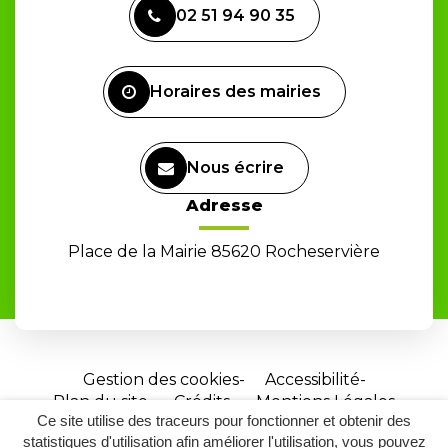
vers
02 51 94 90 35
le
compte
Facebook
Horaires des mairies
Nous écrire
Adresse
Place de la Mairie 85620 Rocheservière
Gestion des cookies
Accessibilité
Plan du site
Crédits
Mentions Légales
Ce site utilise des traceurs pour fonctionner et obtenir des
Site
statistiques d'utilisation afin améliorer l'utilisation, vous pouvez