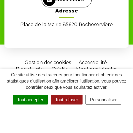
Adresse
Place de la Mairie 85620 Rocheservière
Gestion des cookies
Accessibilité
Plan du site
Crédits
Mentions Légales
Ce site utilise des traceurs pour fonctionner et obtenir des
Site
statistiques d'utilisation afin améliorer l'utilisation, vous pouvez
réalisé
contrôler ceux que vous souhaitez activer.
par
Tout accepter
Tout refuser
Personnaliser
Inovagora
MENU
RECHERCHER
ACCESSIBILITÉ
(ouverture
dans
un
nouvel