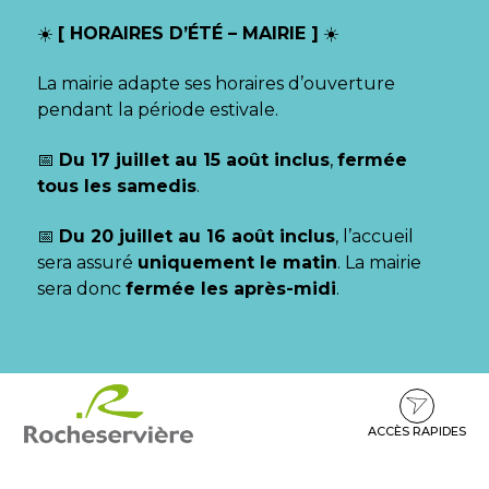
Gestion des traceurs
☀️
[ HORAIRES D’ÉTÉ – MAIRIE ]
☀️
La mairie adapte ses horaires d’ouverture
pendant la période estivale.
📅
Du 17 juillet au 15 août inclus
,
fermée
tous les samedis
.
📅
Du 20 juillet au 16 août inclus
, l’accueil
sera assuré
uniquement le matin
. La mairie
sera donc
fermée les après-midi
.
Aller
Aller
Aller
à
au
au
la
contenu
pied
ACCÈS RAPIDES
navigation
de
page