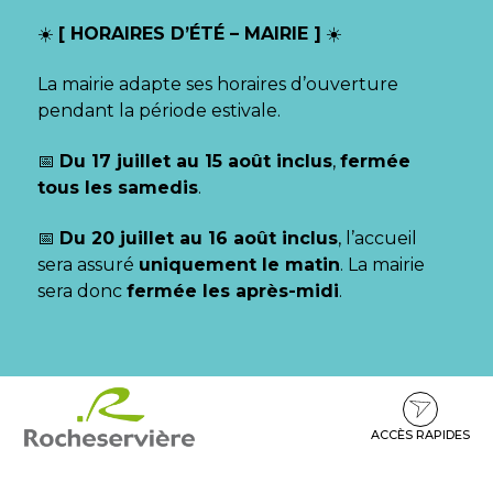
Gestion des traceurs
☀️
[ HORAIRES D’ÉTÉ – MAIRIE ]
☀️
La mairie adapte ses horaires d’ouverture
pendant la période estivale.
📅
Du 17 juillet au 15 août inclus
,
fermée
tous les samedis
.
📅
Du 20 juillet au 16 août inclus
, l’accueil
sera assuré
uniquement le matin
. La mairie
sera donc
fermée les après-midi
.
Aller
Aller
Aller
à
au
au
la
contenu
pied
ACCÈS RAPIDES
navigation
de
page