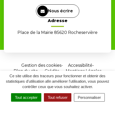
Nous écrire
Adresse
Place de la Mairie 85620 Rocheservière
Gestion des cookies
Accessibilité
Plan du site
Crédits
Mentions Légales
Ce site utilise des traceurs pour fonctionner et obtenir des
Site
statistiques d'utilisation afin améliorer l'utilisation, vous pouvez
réalisé
contrôler ceux que vous souhaitez activer.
par
Tout accepter
Tout refuser
Personnaliser
Inovagora
MENU
RECHERCHER
ACCESSIBILITÉ
(ouverture
dans