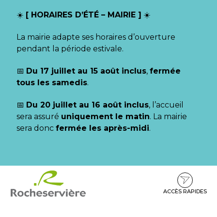
Gestion des traceurs
☀️
[ HORAIRES D’ÉTÉ – MAIRIE ]
☀️
La mairie adapte ses horaires d’ouverture
pendant la période estivale.
📅
Du 17 juillet au 15 août inclus
,
fermée
tous les samedis
.
📅
Du 20 juillet au 16 août inclus
, l’accueil
sera assuré
uniquement le matin
. La mairie
sera donc
fermée les après-midi
.
Aller
Aller
Aller
à
au
au
la
contenu
pied
ACCÈS RAPIDES
navigation
de
page