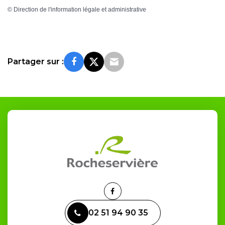
©
Direction de l'information légale et administrative
Partager sur :
Lien
vers
02 51 94 90 35
le