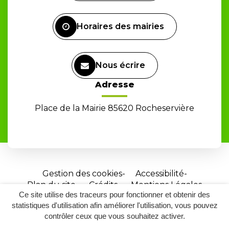
compte
Facebook
Horaires des mairies
Nous écrire
Adresse
Place de la Mairie 85620 Rocheservière
Gestion des cookies
Accessibilité
Plan du site
Crédits
Mentions Légales
Ce site utilise des traceurs pour fonctionner et obtenir des
Site
statistiques d'utilisation afin améliorer l'utilisation, vous pouvez
réalisé
contrôler ceux que vous souhaitez activer.
par