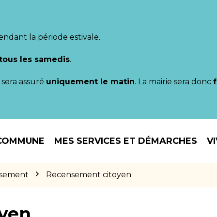
endant la période estivale.
tous les samedis
.
il sera assuré
uniquement le matin
. La mairie sera donc
COMMUNE
MES SERVICES ET DÉMARCHES
V
sement
Recensement citoyen
yen