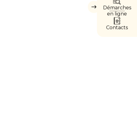
DIRE
Démarches
Masquer
les
en ligne
accès
directs
Contacts