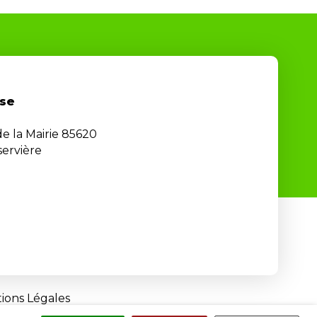
se
de la Mairie 85620
ervière
ions Légales