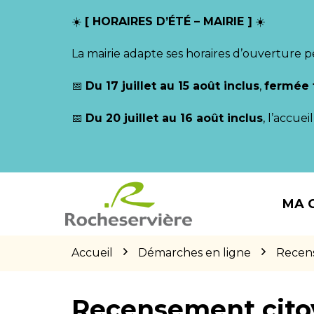
Gestion des traceurs
☀️
[ HORAIRES D’ÉTÉ – MAIRIE ]
☀️
La mairie adapte ses horaires d’ouverture p
📅
Du 17 juillet au 15 août inclus
,
fermée 
📅
Du 20 juillet au 16 août inclus
, l’accue
Aller
Aller
Aller
à
au
au
MA 
la
contenu
pied
navigation
de
page
Accueil
Démarches en ligne
Recen
Recensement cito