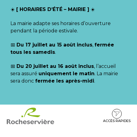
Gestion des traceurs
☀️
[ HORAIRES D’ÉTÉ – MAIRIE ]
☀️
La mairie adapte ses horaires d’ouverture
pendant la période estivale.
📅
Du 17 juillet au 15 août inclus
,
fermée
tous les samedis
.
📅
Du 20 juillet au 16 août inclus
, l’accueil
sera assuré
uniquement le matin
. La mairie
sera donc
fermée les après-midi
.
Aller
Aller
Aller
à
au
au
la
contenu
pied
ACCÈS RAPIDES
navigation
de
page