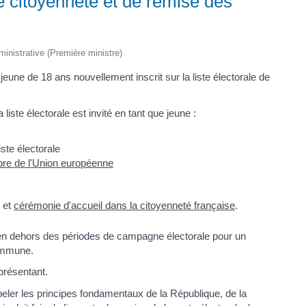
 citoyenneté et de remise des
dministrative (Première ministre)
une de 18 ans nouvellement inscrit sur la liste électorale de
 liste électorale est invité en tant que jeune :
iste électorale
mbre de l'Union européenne
é
et
cérémonie d'accueil dans la citoyenneté française
.
, en dehors des périodes de campagne électorale pour un
commune.
présentant.
peler les principes fondamentaux de la République, de la