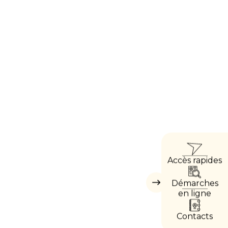
ACCÈ
Accès rapides
DIRE
Démarches
Masquer
les
en ligne
accès
directs
Contacts