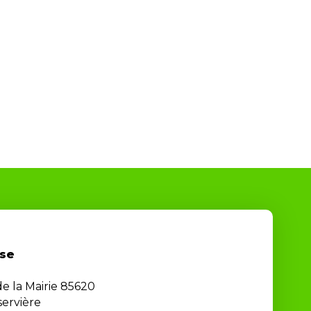
se
de la Mairie 85620
ervière