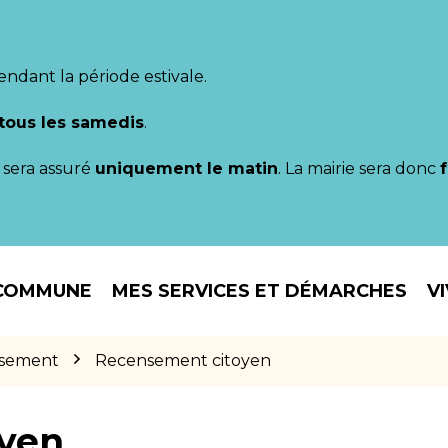
endant la période estivale.
tous les samedis
.
il sera assuré
uniquement le matin
. La mairie sera donc
COMMUNE
MES SERVICES ET DÉMARCHES
V
sement
Recensement citoyen
yen