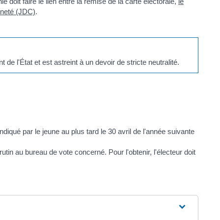
doit faire le lien entre la remise de la carte électorale,
le
nneté (JDC)
.
 l'État et est astreint à un devoir de stricte neutralité.
ndiqué par le jeune au plus tard le 30 avril de l'année suivante
rutin au bureau de vote concerné. Pour l'obtenir, l'électeur doit