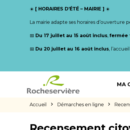
Gestion des traceurs
☀️
[ HORAIRES D’ÉTÉ – MAIRIE ]
☀️
La mairie adapte ses horaires d’ouverture p
📅
Du 17 juillet au 15 août inclus
,
fermée 
📅
Du 20 juillet au 16 août inclus
, l’accue
Aller
Aller
Aller
à
au
au
MA 
la
contenu
pied
navigation
de
page
Accueil
Démarches en ligne
Recen
Recensement cito