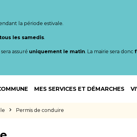
endant la période estivale.
tous les samedis
.
il sera assuré
uniquement le matin
. La mairie sera donc
COMMUNE
MES SERVICES ET DÉMARCHES
V
le
Permis de conduire
re