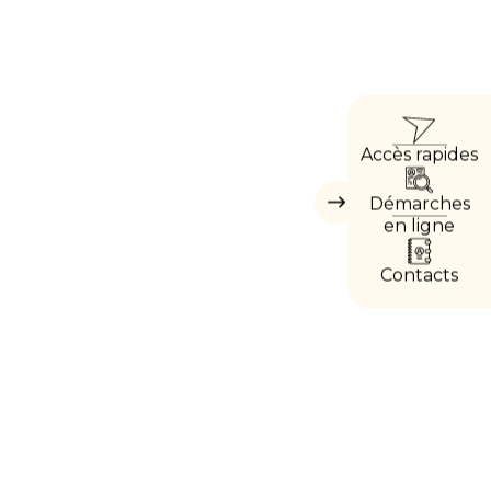
ACCÈ
Accès rapides
DIRE
Démarches
Masquer
les
en ligne
accès
directs
Contacts