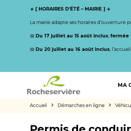
Gestion des traceurs
☀️
[ HORAIRES D’ÉTÉ – MAIRIE ]
☀️
La mairie adapte ses horaires d’ouverture p
📅
Du 17 juillet au 15 août inclus
,
fermée 
📅
Du 20 juillet au 16 août inclus
, l’accue
Aller
Aller
Aller
à
au
au
MA 
la
contenu
pied
navigation
de
page
Accueil
Démarches en ligne
Véhicu
Permis de condui