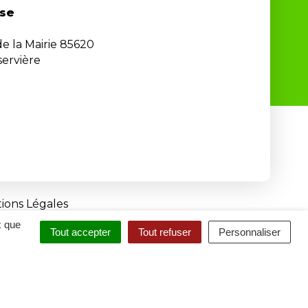
se
de la Mairie 85620
ervière
ions Légales
x que
Tout accepter
Tout refuser
Personnaliser