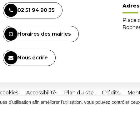
Adres
02 51 94 90 35
Place 
Roches
Horaires des mairies
Nous écrire
 cookies
Accessibilité
Plan du site
Crédits
Ment
ques d'utilisation afin améliorer l'utilisation, vous pouvez contrôler ceu
Site
réalisé
par
Inovagora
(ouverture