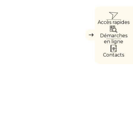
ACCÈ
Accès rapides
DIRE
Démarches
Masquer
les
en ligne
accès
directs
Contacts