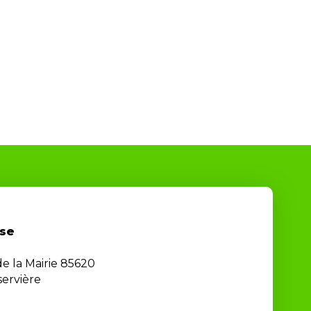
se
de la Mairie 85620
ervière