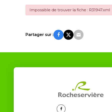
Impossible de trouver la fiche : R31947.xml
Partager sur :
Lien