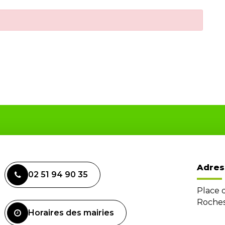
Adres
02 51 94 90 35
Place 
Roches
Horaires des mairies