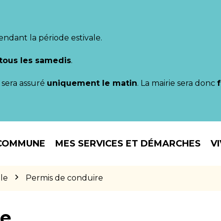
endant la période estivale.
tous les samedis
.
il sera assuré
uniquement le matin
. La mairie sera donc
COMMUNE
MES SERVICES ET DÉMARCHES
V
le
Permis de conduire
re