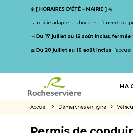
Gestion des traceurs
☀️
[ HORAIRES D’ÉTÉ – MAIRIE ]
☀️
La mairie adapte ses horaires d’ouverture p
📅
Du 17 juillet au 15 août inclus
,
fermée 
📅
Du 20 juillet au 16 août inclus
, l’accue
Aller
Aller
Aller
à
au
au
MA 
la
contenu
pied
navigation
de
page
Accueil
Démarches en ligne
Véhicu
Permis de condui