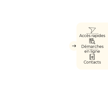
ACCÈ
Accès rapides
DIRE
Démarches
Masquer
les
en ligne
accès
directs
Contacts