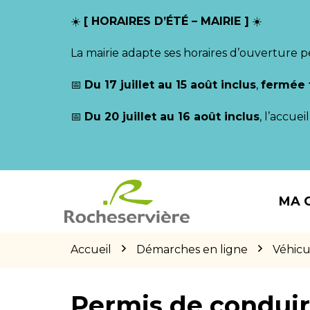
Gestion des traceurs
☀️
[ HORAIRES D’ÉTÉ – MAIRIE ]
☀️
La mairie adapte ses horaires d’ouverture p
📅
Du 17 juillet au 15 août inclus
,
fermée 
📅
Du 20 juillet au 16 août inclus
, l’accue
Aller
Aller
Aller
à
au
au
MA 
la
contenu
pied
navigation
de
page
Accueil
Démarches en ligne
Véhicu
Permis de condui