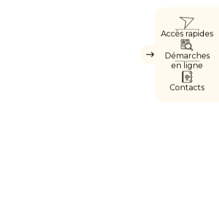
ACCÈ
Accès rapides
DIRE
Démarches
Masquer
les
en ligne
accès
directs
Contacts