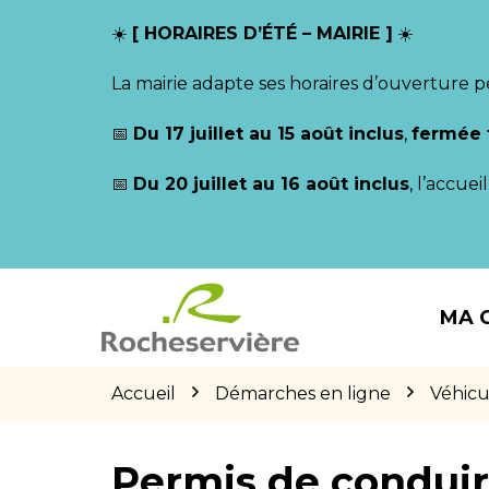
Gestion des traceurs
☀️
[ HORAIRES D’ÉTÉ – MAIRIE ]
☀️
La mairie adapte ses horaires d’ouverture p
📅
Du 17 juillet au 15 août inclus
,
fermée 
📅
Du 20 juillet au 16 août inclus
, l’accue
Aller
Aller
Aller
à
au
au
MA 
la
contenu
pied
navigation
de
page
Accueil
Démarches en ligne
Véhicu
Permis de condui