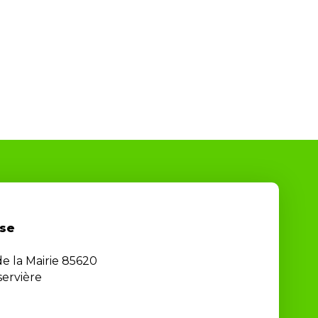
se
de la Mairie 85620
ervière