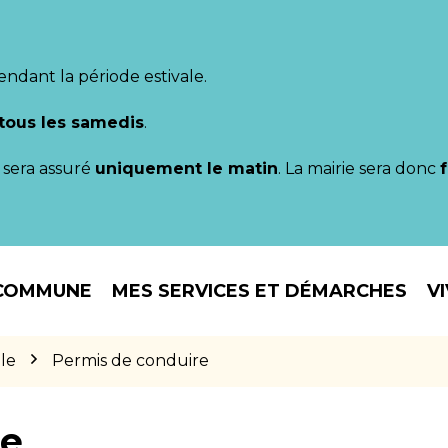
endant la période estivale.
tous les samedis
.
il sera assuré
uniquement le matin
. La mairie sera donc
COMMUNE
MES SERVICES ET DÉMARCHES
V
le
Permis de conduire
re