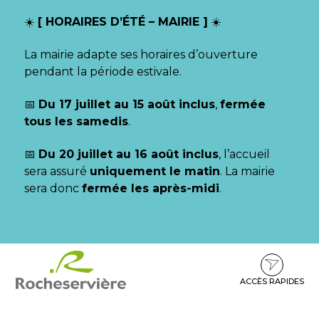
Gestion des traceurs
☀️
[ HORAIRES D’ÉTÉ – MAIRIE ]
☀️
La mairie adapte ses horaires d’ouverture
pendant la période estivale.
📅
Du 17 juillet au 15 août inclus
,
fermée
tous les samedis
.
📅
Du 20 juillet au 16 août inclus
, l’accueil
sera assuré
uniquement le matin
. La mairie
sera donc
fermée les après-midi
.
Aller
Aller
Aller
à
au
au
la
contenu
pied
ACCÈS RAPIDES
navigation
de
page