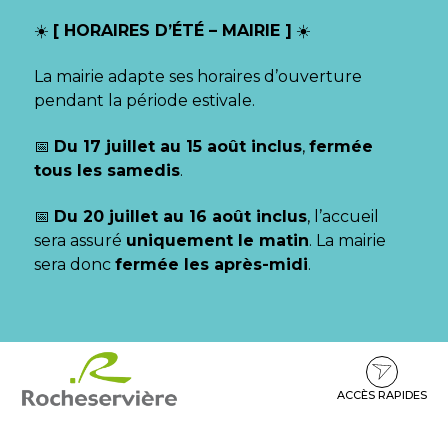
Gestion des traceurs
☀️
[ HORAIRES D’ÉTÉ – MAIRIE ]
☀️
La mairie adapte ses horaires d’ouverture
pendant la période estivale.
📅
Du 17 juillet au 15 août inclus
,
fermée
tous les samedis
.
📅
Du 20 juillet au 16 août inclus
, l’accueil
sera assuré
uniquement le matin
. La mairie
sera donc
fermée les après-midi
.
Aller
Aller
Aller
à
au
au
la
contenu
pied
ACCÈS RAPIDES
navigation
de
page