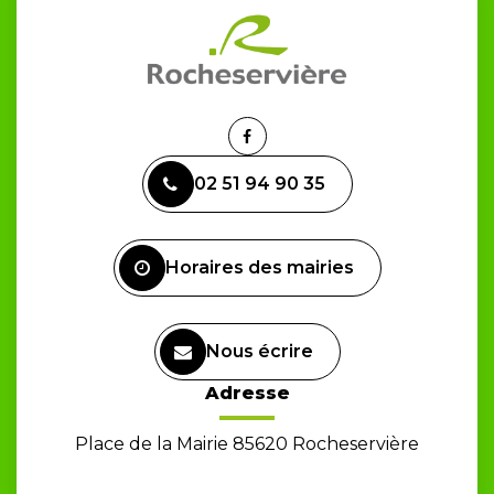
Lien
vers
02 51 94 90 35
le
compte
Facebook
Horaires des mairies
Nous écrire
Adresse
Place de la Mairie 85620 Rocheservière