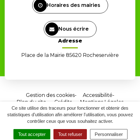
Horaires des mairies
Nous écrire
Adresse
Place de la Mairie 85620 Rocheservière
Gestion des cookies
Accessibilité
Plan du site
Crédits
Mentions Légales
Ce site utilise des traceurs pour fonctionner et obtenir des
Site
statistiques d'utilisation afin améliorer l'utilisation, vous pouvez
réalisé
contrôler ceux que vous souhaitez activer.
par
Tout accepter
Tout refuser
Personnaliser
Inovagora
MENU
RECHERCHER
ACCESSIBILITÉ