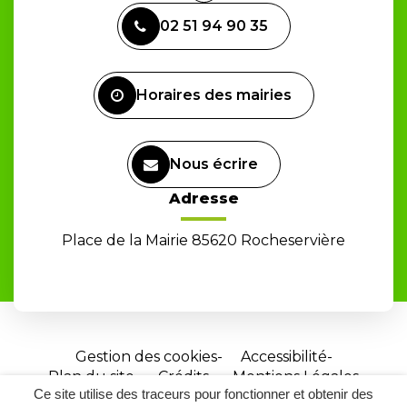
vers
02 51 94 90 35
le
compte
Facebook
Horaires des mairies
Nous écrire
Adresse
Place de la Mairie 85620 Rocheservière
Gestion des cookies
Accessibilité
Plan du site
Crédits
Mentions Légales
Ce site utilise des traceurs pour fonctionner et obtenir des