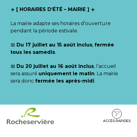
Gestion des traceurs
☀️
[ HORAIRES D’ÉTÉ – MAIRIE ]
☀️
La mairie adapte ses horaires d’ouverture
pendant la période estivale.
📅
Du 17 juillet au 15 août inclus
,
fermée
tous les samedis
.
📅
Du 20 juillet au 16 août inclus
, l’accueil
sera assuré
uniquement le matin
. La mairie
sera donc
fermée les après-midi
.
Aller
Aller
Aller
à
au
au
la
contenu
pied
ACCÈS RAPIDES
navigation
de
page