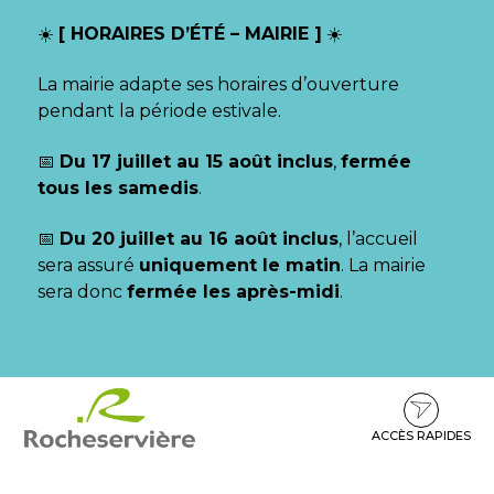
Gestion des traceurs
☀️
[ HORAIRES D’ÉTÉ – MAIRIE ]
☀️
La mairie adapte ses horaires d’ouverture
pendant la période estivale.
📅
Du 17 juillet au 15 août inclus
,
fermée
tous les samedis
.
📅
Du 20 juillet au 16 août inclus
, l’accueil
sera assuré
uniquement le matin
. La mairie
sera donc
fermée les après-midi
.
Aller
Aller
Aller
à
au
au
la
contenu
pied
ACCÈS RAPIDES
navigation
de
page