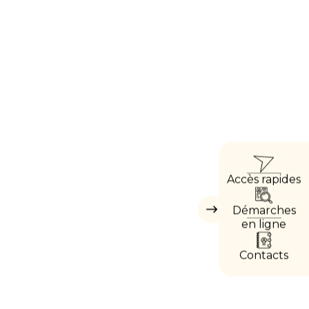
ACCÈ
Accès rapides
DIRE
Démarches
Masquer
les
en ligne
accès
directs
Contacts