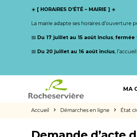
Gestion des traceurs
☀️
[ HORAIRES D’ÉTÉ – MAIRIE ]
☀️
La mairie adapte ses horaires d’ouverture p
📅
Du 17 juillet au 15 août inclus
,
fermée 
📅
Du 20 juillet au 16 août inclus
, l’accue
Aller
Aller
Aller
à
au
au
MA 
la
contenu
pied
navigation
de
page
Accueil
Démarches en ligne
État civ
Demande d’acte d