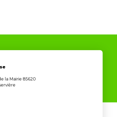
se
de la Mairie 85620
ervière