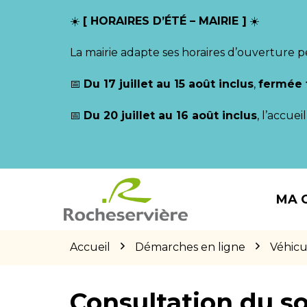
Gestion des traceurs
☀️
[ HORAIRES D’ÉTÉ – MAIRIE ]
☀️
La mairie adapte ses horaires d’ouverture p
📅
Du 17 juillet au 15 août inclus
,
fermée 
📅
Du 20 juillet au 16 août inclus
, l’accue
Aller
Aller
Aller
à
au
au
MA 
la
contenu
pied
navigation
de
page
Accueil
Démarches en ligne
Véhicu
Consultation du so