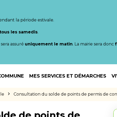
endant la période estivale.
tous les samedis
.
il sera assuré
uniquement le matin
. La mairie sera donc
COMMUNE
MES SERVICES ET DÉMARCHES
V
le
Consultation du solde de points de permis de co
lde de points de