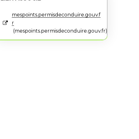
mespoints.permisdeconduire.gouv.f
r
mespoints.permisdeconduire.gouv.fr