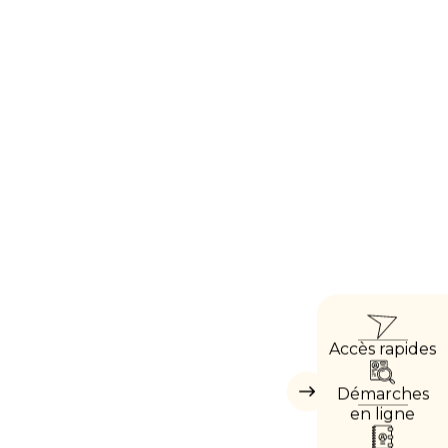
ACCÈ
Accès rapides
DIRE
Démarches
Masquer
les
en ligne
accès
directs