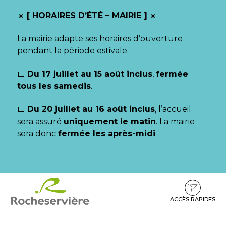
Gestion des traceurs
☀️
[ HORAIRES D’ÉTÉ – MAIRIE ]
☀️
La mairie adapte ses horaires d’ouverture
pendant la période estivale.
📅
Du 17 juillet au 15 août inclus
,
fermée
tous les samedis
.
📅
Du 20 juillet au 16 août inclus
, l’accueil
sera assuré
uniquement le matin
. La mairie
sera donc
fermée les après-midi
.
Aller
Aller
Aller
à
au
au
la
contenu
pied
ACCÈS RAPIDES
navigation
de
page