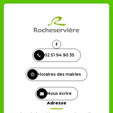
Lien
vers
02 51 94 90 35
le
compte
Facebook
Horaires des mairies
Nous écrire
Adresse