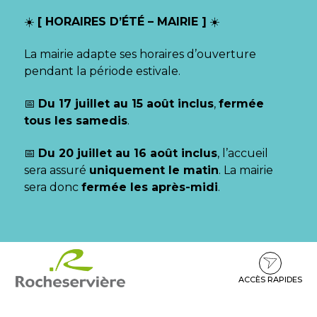
Gestion des traceurs
☀️
[ HORAIRES D’ÉTÉ – MAIRIE ]
☀️
La mairie adapte ses horaires d’ouverture
pendant la période estivale.
📅
Du 17 juillet au 15 août inclus
,
fermée
tous les samedis
.
📅
Du 20 juillet au 16 août inclus
, l’accueil
sera assuré
uniquement le matin
. La mairie
sera donc
fermée les après-midi
.
Aller
Aller
Aller
à
au
au
la
contenu
pied
ACCÈS RAPIDES
navigation
de
page