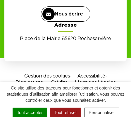
Nous écrire
Adresse
Place de la Mairie 85620 Rocheservière
Gestion des cookies
Accessibilité
Plan du site
Crédits
Mentions Légales
Ce site utilise des traceurs pour fonctionner et obtenir des
Site
statistiques d'utilisation afin améliorer l'utilisation, vous pouvez
réalisé
contrôler ceux que vous souhaitez activer.
par
Tout accepter
Tout refuser
Personnaliser
Inovagora
MENU
RECHERCHER
ACCESSIBILITÉ
(ouverture
dans