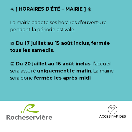
Gestion des traceurs
☀️
[ HORAIRES D’ÉTÉ – MAIRIE ]
☀️
La mairie adapte ses horaires d’ouverture
pendant la période estivale.
📅
Du 17 juillet au 15 août inclus
,
fermée
tous les samedis
.
📅
Du 20 juillet au 16 août inclus
, l’accueil
sera assuré
uniquement le matin
. La mairie
sera donc
fermée les après-midi
.
Aller
Aller
Aller
à
au
au
la
contenu
pied
ACCÈS RAPIDES
navigation
de
page