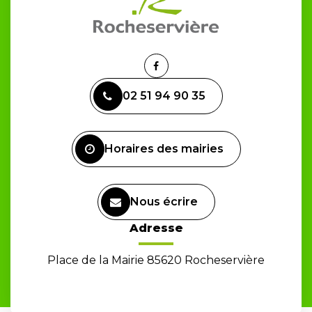
Lien
vers
02 51 94 90 35
le
compte
Facebook
Horaires des mairies
Nous écrire
Adresse
Place de la Mairie 85620 Rocheservière