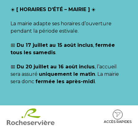
Gestion des traceurs
☀️
[ HORAIRES D’ÉTÉ – MAIRIE ]
☀️
La mairie adapte ses horaires d’ouverture
pendant la période estivale.
📅
Du 17 juillet au 15 août inclus
,
fermée
tous les samedis
.
📅
Du 20 juillet au 16 août inclus
, l’accueil
sera assuré
uniquement le matin
. La mairie
sera donc
fermée les après-midi
.
Aller
Aller
Aller
à
au
au
la
contenu
pied
ACCÈS RAPIDES
navigation
de
page