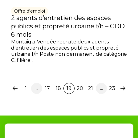
Offre d'emploi
2 agents d’entretien des espaces
publics et propreté urbaine f/h – CDD
6 mois
Montaigu-Vendée recrute deux agents
d’entretien des espaces publics et propreté
urbaine f/h Poste non permanent de catégorie
C, filière...
1
...
17
18
19
20
21
...
23
Page
Page
précédente
suiva