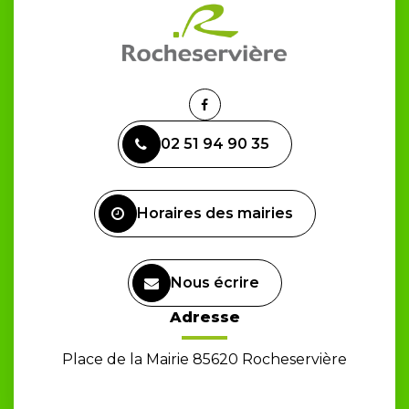
Lien
vers
02 51 94 90 35
le
compte
Facebook
Horaires des mairies
Nous écrire
Adresse
Place de la Mairie 85620 Rocheservière