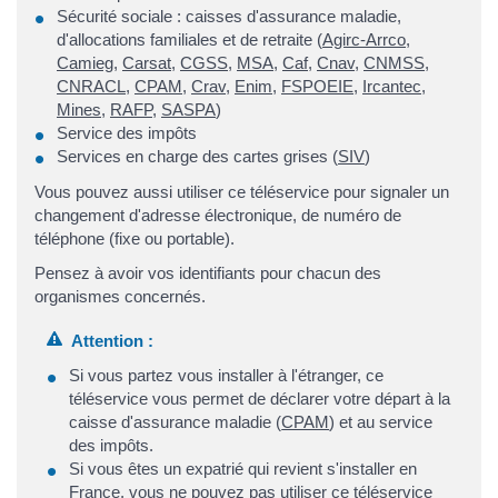
Sécurité sociale : caisses d'assurance maladie,
d'allocations familiales et de retraite (
Agirc-Arrco
,
Camieg
,
Carsat
,
CGSS
,
MSA
,
Caf
,
Cnav
,
CNMSS
,
CNRACL
,
CPAM
,
Crav
,
Enim
,
FSPOEIE
,
Ircantec
,
Mines
,
RAFP
,
SASPA
)
Service des impôts
Services en charge des cartes grises (
SIV
)
Vous pouvez aussi utiliser ce téléservice pour signaler un
changement d'adresse électronique, de numéro de
téléphone (fixe ou portable).
Pensez à avoir vos identifiants pour chacun des
organismes concernés.
Attention :
Si vous partez vous installer à l'étranger, ce
téléservice vous permet de déclarer votre départ à la
caisse d'assurance maladie (
CPAM
) et au service
des impôts.
Si vous êtes un expatrié qui revient s'installer en
France, vous ne pouvez pas utiliser ce téléservice