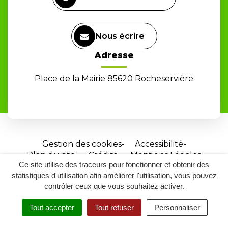
Nous écrire
Adresse
Place de la Mairie 85620 Rocheservière
Gestion des cookies
Accessibilité
Plan du site
Crédits
Mentions Légales
Ce site utilise des traceurs pour fonctionner et obtenir des
Site
statistiques d'utilisation afin améliorer l'utilisation, vous pouvez
réalisé
contrôler ceux que vous souhaitez activer.
par
Tout accepter
Tout refuser
Personnaliser
Inovagora
MENU
RECHERCHER
ACCESSIBILITÉ
(ouverture