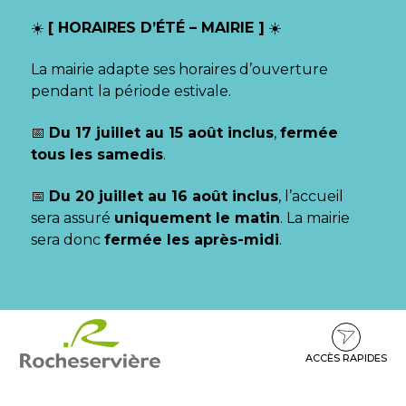
Gestion des traceurs
☀️
[ HORAIRES D’ÉTÉ – MAIRIE ]
☀️
La mairie adapte ses horaires d’ouverture
pendant la période estivale.
📅
Du 17 juillet au 15 août inclus
,
fermée
tous les samedis
.
📅
Du 20 juillet au 16 août inclus
, l’accueil
sera assuré
uniquement le matin
. La mairie
sera donc
fermée les après-midi
.
Aller
Aller
Aller
à
au
au
la
contenu
pied
ACCÈS RAPIDES
navigation
de
page