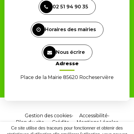
vers
02 51 94 90 35
le
compte
Facebook
Horaires des mairies
Nous écrire
Adresse
Place de la Mairie 85620 Rocheservière
Gestion des cookies
Accessibilité
Plan du site
Crédits
Mentions Légales
Ce site utilise des traceurs pour fonctionner et obtenir des
Site