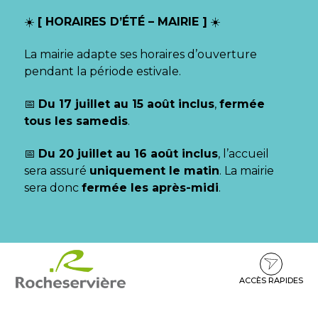
Gestion des traceurs
☀️
[ HORAIRES D’ÉTÉ – MAIRIE ]
☀️
La mairie adapte ses horaires d’ouverture
pendant la période estivale.
📅
Du 17 juillet au 15 août inclus
,
fermée
tous les samedis
.
📅
Du 20 juillet au 16 août inclus
, l’accueil
sera assuré
uniquement le matin
. La mairie
sera donc
fermée les après-midi
.
Aller
Aller
Aller
à
au
au
la
contenu
pied
ACCÈS RAPIDES
navigation
de
page