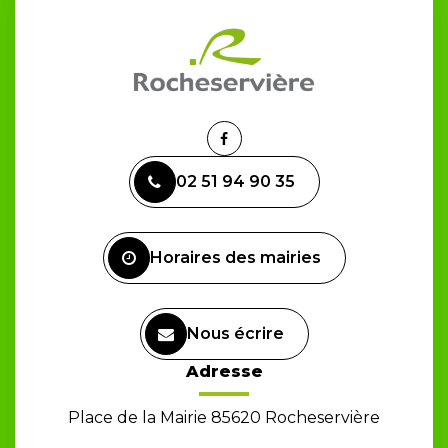
Lien
vers
02 51 94 90 35
le
compte
Facebook
Horaires des mairies
Nous écrire
Adresse
Place de la Mairie 85620 Rocheservière