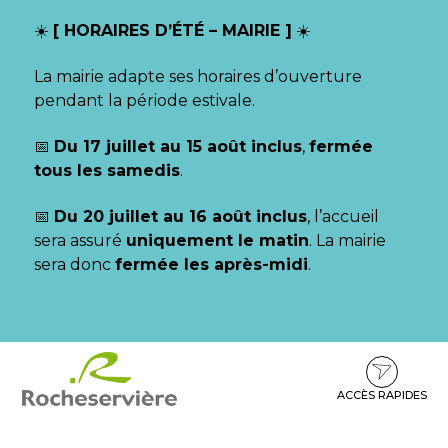
Gestion des traceurs
☀️
[ HORAIRES D’ÉTÉ – MAIRIE ]
☀️
La mairie adapte ses horaires d’ouverture
pendant la période estivale.
📅
Du 17 juillet au 15 août inclus
,
fermée
tous les samedis
.
📅
Du 20 juillet au 16 août inclus
, l’accueil
sera assuré
uniquement le matin
. La mairie
sera donc
fermée les après-midi
.
Aller
Aller
Aller
à
au
au
la
contenu
pied
ACCÈS RAPIDES
navigation
de
page