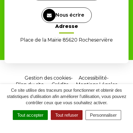
Nous écrire
Adresse
Place de la Mairie 85620 Rocheservière
Gestion des cookies
Accessibilité
Plan du site
Crédits
Mentions Légales
Ce site utilise des traceurs pour fonctionner et obtenir des
Site
statistiques d'utilisation afin améliorer l'utilisation, vous pouvez
réalisé
contrôler ceux que vous souhaitez activer.
par
Tout accepter
Tout refuser
Personnaliser
Inovagora
MENU
RECHERCHER
ACCESSIBILITÉ
(ouverture
dans