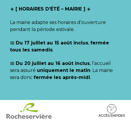
Gestion des traceurs
☀️
[ HORAIRES D’ÉTÉ – MAIRIE ]
☀️
La mairie adapte ses horaires d’ouverture
pendant la période estivale.
📅
Du 17 juillet au 15 août inclus
,
fermée
tous les samedis
.
📅
Du 20 juillet au 16 août inclus
, l’accueil
sera assuré
uniquement le matin
. La mairie
sera donc
fermée les après-midi
.
Aller
Aller
Aller
à
au
au
la
contenu
pied
ACCÈS RAPIDES
navigation
de
page