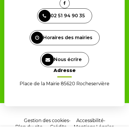
Lien
vers
02 51 94 90 35
le
compte
Facebook
Horaires des mairies
Nous écrire
Adresse
Place de la Mairie 85620 Rocheservière
Gestion des cookies
Accessibilité
Plan du site
Crédits
Mentions Légales