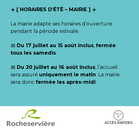
Gestion des traceurs
☀️
[ HORAIRES D’ÉTÉ – MAIRIE ]
☀️
La mairie adapte ses horaires d’ouverture
pendant la période estivale.
📅
Du 17 juillet au 15 août inclus
,
fermée
tous les samedis
.
📅
Du 20 juillet au 16 août inclus
, l’accueil
sera assuré
uniquement le matin
. La mairie
sera donc
fermée les après-midi
.
Aller
Aller
Aller
à
au
au
la
contenu
pied
ACCÈS RAPIDES
navigation
de
page