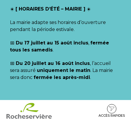
Gestion des traceurs
☀️
[ HORAIRES D’ÉTÉ – MAIRIE ]
☀️
La mairie adapte ses horaires d’ouverture
pendant la période estivale.
📅
Du 17 juillet au 15 août inclus
,
fermée
tous les samedis
.
📅
Du 20 juillet au 16 août inclus
, l’accueil
sera assuré
uniquement le matin
. La mairie
sera donc
fermée les après-midi
.
Aller
Aller
Aller
à
au
au
la
contenu
pied
ACCÈS RAPIDES
navigation
de
page