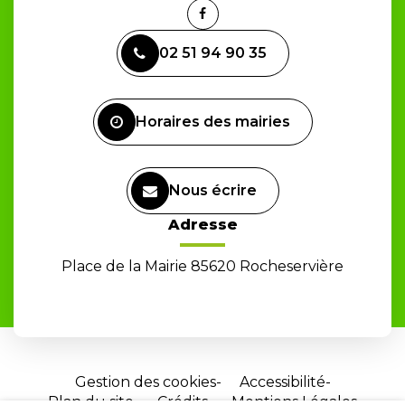
Lien
vers
02 51 94 90 35
le
compte
Facebook
Horaires des mairies
Nous écrire
Adresse
Place de la Mairie 85620 Rocheservière
Gestion des cookies
Accessibilité
Plan du site
Crédits
Mentions Légales