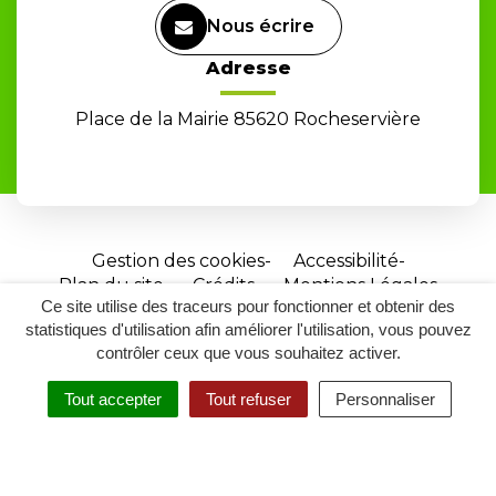
Nous écrire
Adresse
Place de la Mairie 85620 Rocheservière
Gestion des cookies
Accessibilité
Plan du site
Crédits
Mentions Légales
Ce site utilise des traceurs pour fonctionner et obtenir des
Site
statistiques d'utilisation afin améliorer l'utilisation, vous pouvez
réalisé
contrôler ceux que vous souhaitez activer.
par
Tout accepter
Tout refuser
Personnaliser
Inovagora
MENU
RECHERCHER
ACCESSIBILITÉ
(ouverture
dans
un