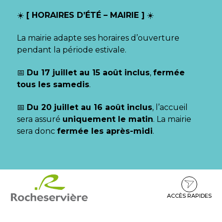
Gestion des traceurs
☀️
[ HORAIRES D’ÉTÉ – MAIRIE ]
☀️
La mairie adapte ses horaires d’ouverture
pendant la période estivale.
📅
Du 17 juillet au 15 août inclus
,
fermée
tous les samedis
.
📅
Du 20 juillet au 16 août inclus
, l’accueil
sera assuré
uniquement le matin
. La mairie
sera donc
fermée les après-midi
.
Aller
Aller
Aller
à
au
au
la
contenu
pied
ACCÈS RAPIDES
navigation
de
page