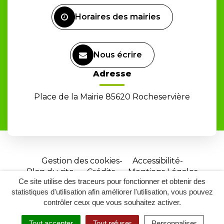
Facebook
Horaires des mairies
Nous écrire
Adresse
Place de la Mairie 85620 Rocheservière
Gestion des cookies
Accessibilité
Plan du site
Crédits
Mentions Légales
Ce site utilise des traceurs pour fonctionner et obtenir des
Site
statistiques d'utilisation afin améliorer l'utilisation, vous pouvez
réalisé
contrôler ceux que vous souhaitez activer.
par
Tout accepter
Tout refuser
Personnaliser