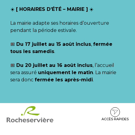
Gestion des traceurs
☀️
[ HORAIRES D’ÉTÉ – MAIRIE ]
☀️
La mairie adapte ses horaires d’ouverture
pendant la période estivale.
📅
Du 17 juillet au 15 août inclus
,
fermée
tous les samedis
.
📅
Du 20 juillet au 16 août inclus
, l’accueil
sera assuré
uniquement le matin
. La mairie
sera donc
fermée les après-midi
.
Aller
Aller
Aller
à
au
au
la
contenu
pied
ACCÈS RAPIDES
navigation
de
page